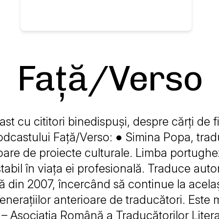
Față/Verso
t cu cititori binedispuși, despre cărți de f
dcastului Față/Verso: ● Simina Popa, trad
oare de proiecte culturale. Limba portughe
tabil în viața ei profesională. Traduce auto
 din 2007, încercând să continue la acela
nerațiilor anterioare de traducători. Este
– Asociația Română a Traducătorilor Litera