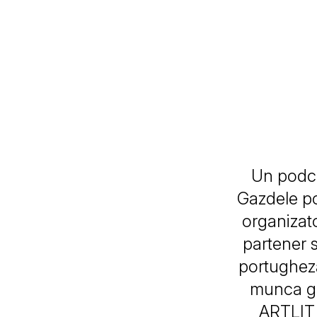
Un podcas
Gazdele po
organizat
partener s
portugheză
munca ge
ARTLIT 