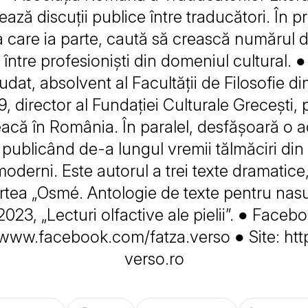
ază discuții publice între traducători. În p
la care ia parte, caută să crească numărul d
 între profesioniști din domeniul cultural. 
udat, absolvent al Facultății de Filosofie di
9, director al Fundației Culturale Greceșt
eacă în România. În paralel, desfășoară o ac
 publicând de-a lungul vremii tălmăciri din 
 moderni. Este autorul a trei texte dramatice
rtea „Osmé. Antologie de texte pentru nasul 
2023, „Lecturi olfactive ale pielii”. ● Faceb
/www.facebook.com/fatza.verso ● Site: http
verso.ro