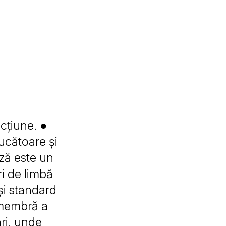
icțiune. ●
ucătoare și
ză este un
ri de limbă
și standard
 membră a
ri, unde