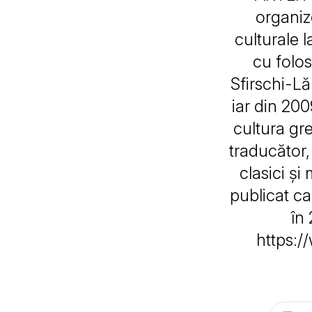
organize
culturale 
cu folos
Sfirschi-Lă
iar din 200
cultura gr
traducător,
clasici și
publicat ca
în 
https:/