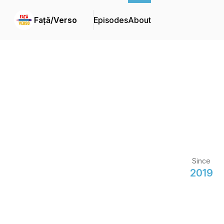
Față/Verso
Episodes
About
Since
2019