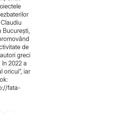
roiectele
ezbaterilor
● Claudiu
n București,
i, promovând
tivitate de
autori greci
, în 2022 a
oricui”, iar
ook:
://fata-