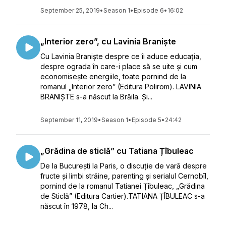
September 25, 2019
•
Season 1
•
Episode 6
•
16:02
„Interior zero”, cu Lavinia Braniște
Cu Lavinia Braniște despre ce îi aduce educația,
despre ograda în care-i place să se uite și cum
economisește energiile, toate pornind de la
romanul „Interior zero” (Editura Polirom). LAVINIA
BRANIȘTE s-a născut la Brăila. Și...
September 11, 2019
•
Season 1
•
Episode 5
•
24:42
„Grădina de sticlă” cu Tatiana Țîbuleac
De la București la Paris, o discuție de vară despre
fructe și limbi străine, parenting și serialul Cernobîl,
pornind de la romanul Tatianei Țîbuleac, „Grădina
de Sticlă” (Editura Cartier).TATIANA ȚÎBULEAC s-a
născut în 1978, la Ch...