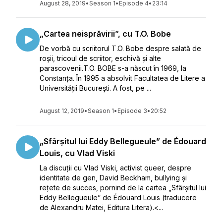
August 28, 2019
•
Season 1
•
Episode 4
•
23:14
„Cartea neisprăvirii”, cu T.O. Bobe
De vorbă cu scriitorul T.O. Bobe despre salată de
roșii, tricoul de scriitor, eschivă și alte
parascovenii.T.O. BOBE s-a născut în 1969, la
Constanța. În 1995 a absolvit Facultatea de Litere a
Universității București. A fost, pe ...
August 12, 2019
•
Season 1
•
Episode 3
•
20:52
„Sfârșitul lui Eddy Bellegueule” de Édouard
Louis, cu Vlad Viski
La discuții cu Vlad Viski, activist queer, despre
identitate de gen, David Beckham, bullying și
rețete de succes, pornind de la cartea „Sfârșitul lui
Eddy Bellegueule” de Édouard Louis (traducere
de Alexandru Matei, Editura Litera).<...