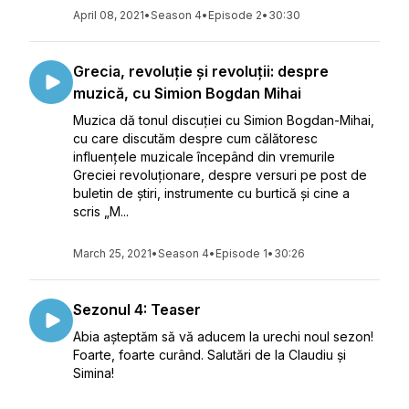
April 08, 2021
•
Season 4
•
Episode 2
•
30:30
Grecia, revoluție și revoluții: despre
muzică, cu Simion Bogdan Mihai
Muzica dă tonul discuției cu Simion Bogdan-Mihai,
cu care discutăm despre cum călătoresc
influențele muzicale începând din vremurile
Greciei revoluționare, despre versuri pe post de
buletin de știri, instrumente cu burtică și cine a
scris „M...
March 25, 2021
•
Season 4
•
Episode 1
•
30:26
Sezonul 4: Teaser
Abia așteptăm să vă aducem la urechi noul sezon!
Foarte, foarte curând. Salutări de la Claudiu și
Simina!