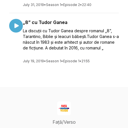
July 31, 2019
•
Season 1
•
Episode 2
•
22:40
„8” cu Tudor Ganea
La discuții cu Tudor Ganea despre romanul „8”,
Tarantino, Biblie și leacuri băbești.Tudor Ganea s-a
născut în 1983 și este arhitect și autor de romane
de ficțiune. A debutat în 2016, cu romanul „
July 19, 2019
•
Season 1
•
Episode 1
•
21:55
Față/Verso