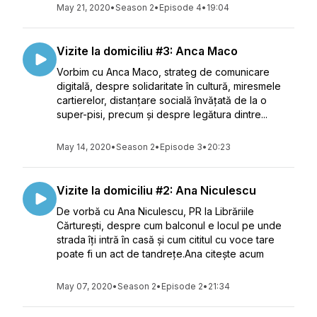
May 21, 2020
•
Season 2
•
Episode 4
•
19:04
Vizite la domiciliu #3: Anca Maco
Vorbim cu Anca Maco, strateg de comunicare
digitală, despre solidaritate în cultură, miresmele
cartierelor, distanțare socială învățată de la o
super-pisi, precum și despre legătura dintre...
May 14, 2020
•
Season 2
•
Episode 3
•
20:23
Vizite la domiciliu #2: Ana Niculescu
De vorbă cu Ana Niculescu, PR la Librăriile
Cărturești, despre cum balconul e locul pe unde
strada îți intră în casă și cum cititul cu voce tare
poate fi un act de tandrețe.Ana citește acum
May 07, 2020
•
Season 2
•
Episode 2
•
21:34