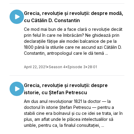
Grecia, revoluție și revoluții: despre modă,
cu Cătălin D. Constantin
Ce mod mai bun de a face clară o revoluție decât
prin felul în care ne îmbrăcăm? Ne ghidează prin
declarațiile fățișe ale modei balcanice de pe la
1800 până la stilurile care ne ascund azi Cătălin D.
Constantin, antropologul care le dă temă ...
April 22, 2021
•
Season 4
•
Episode 3
•
28:01
Grecia, revoluție și revoluții: despre
istorie, cu Ștefan Petrescu
Am dus anul revoluționar 1821 la doctor — la
doctorul în istorie Ștefan Petrescu — pentru a
stabili cine era bolnavul și cu ce idei se trata, iar în
plus, am aflat unde le plăcea intelectualilor să
umble, pentru ca, la finalul consultației, ...