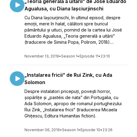
„Teoria generală a uitării” de José Eduardo
Agualusa, cu Diana Iașciurjinschi
Cu Diana Iașciurjinschi, în ultimul episod, despre
emoții, mere în halat, călătorii spre buricul
pământului și uituci, pornind de la cartea lui José
Eduardo Agualusa, „Teoria generală a uitării”
(traducere de Simina Popa, Polirom, 2018)....
November 13, 2019
•
Season 1
•
Episode 11
•
23:10
„Instalarea fricii” de Rui Zink, cu Ada
Solomon
Despre instalatori pricepuți, povești horror,
șopârlițe și „pastéis de nata” din Portugalia, cu
Ada Solomon, apropo de romanul portughezului
Rui Zink, „Instalarea fricii” (traducerea Micaela
Ghițescu, Editura Humanitas fiction).
November 06, 2019
•
Season 1
•
Episode 10
•
23:26