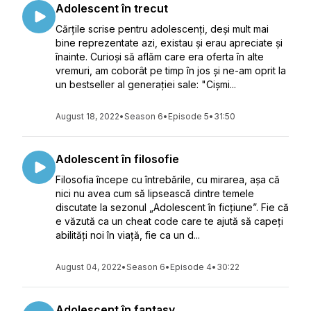
Adolescent în trecut
Cărțile scrise pentru adolescenți, deși mult mai
bine reprezentate azi, existau și erau apreciate și
înainte. Curioși să aflăm care era oferta în alte
vremuri, am coborât pe timp în jos și ne-am oprit la
un bestseller al generației sale: "Cișmi...
August 18, 2022
•
Season 6
•
Episode 5
•
31:50
Adolescent în filosofie
Filosofia începe cu întrebările, cu mirarea, așa că
nici nu avea cum să lipsească dintre temele
discutate la sezonul „Adolescent în ficțiune”. Fie că
e văzută ca un cheat code care te ajută să capeți
abilități noi în viață, fie ca un d...
August 04, 2022
•
Season 6
•
Episode 4
•
30:22
Adolescent în fantasy