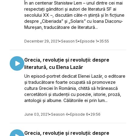
În an centenar Stanisław Lem – unul dintre cei mai
respectați gânditori și autori de literatură SF ai
secolului XX –, discutăm câte-n știință și în ficțiune
despre „Ciberiada” și „Solaris” cu Ioana Diaconu-
Mureșan, traducătoare de literatură...
December 29, 2021
•
Season 5
•
Episode 1
•
35:55
Grecia, revoluție și revoluții: despre
literatură, cu Elena Lazăr
Un episod-portret dedicat Elenei Lazăr, o editoare
și traducătoare foarte ocupată să promoveze
cultura Greciei în România, chitită să hrănească
cercetătorii și studenții cu poezie, istorie, proză,
antologii și albume. Călătoriile ei prin lum...
June 03, 2021
•
Season 4
•
Episode 6
•
29:56
Grecia, revoluție și revoluții: despre