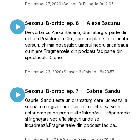
December 27, 2020
•
Season 3
•
Episode 9
•
12:06
Sezonul B-critic: ep. 8 — Alexa Băcanu
De vorbă cu Alexa Băcanu, dramaturg și parte din
echipa Reactor din Cluj, căreia îi place cotidianul în
versuri, chimia poveștilor, umorul negru și cafeaua
cu miere.Fragmentele din podcast fac parte din
spectacolul:Glorie...
December 23, 2020
•
Season 3
•
Episode 8
•
23:57
Sezonul B-critic: ep. 7 — Gabriel Sandu
Gabriel Sandu este un dramaturg care lucrează la
scenă, un regizor fidel lumii din mintea sa și un
actor care pune prea multe întrebări — căprioarele
și înghețata veți afla singuri unde se
încadrează.Fragmentele din podcast fac pa...
December 16, 2020
•
Season 3
•
Episode 7
•
20:46