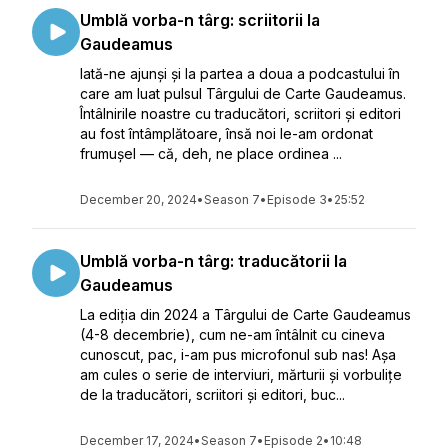
Umblă vorba-n târg: scriitorii la
Gaudeamus
Iată-ne ajunși și la partea a doua a podcastului în
care am luat pulsul Târgului de Carte Gaudeamus.
Întâlnirile noastre cu traducători, scriitori și editori
au fost întâmplătoare, însă noi le-am ordonat
frumușel — că, deh, ne place ordinea ...
December 20, 2024
•
Season 7
•
Episode 3
•
25:52
Umblă vorba-n târg: traducătorii la
Gaudeamus
La ediția din 2024 a Târgului de Carte Gaudeamus
(4-8 decembrie), cum ne-am întâlnit cu cineva
cunoscut, pac, i-am pus microfonul sub nas! Așa
am cules o serie de interviuri, mărturii și vorbulițe
de la traducători, scriitori și editori, buc...
December 17, 2024
•
Season 7
•
Episode 2
•
10:48