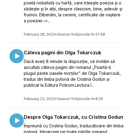
poetă nobelistă cu harfă, care trăiește poezia și o
sădește și în alții, despre clasicism, bine, adevăr și
frumos. Eliberăm, la cerere, certificate de naștere
a poeziei.–<...
February 28, 2022
•
Season 5
•
Episode 5
•
37:58
Câteva pagini din Olga Tokarczuk
Dacă aveți 8 minute la dispoziție, vă invităm să
ascultați câteva pagini din romanul „Poartă-ți
plugul peste oasele morților” de Olga Tokarczuk,
tradus din limba polonă de Cristina Godun și
publicat la Editura Polirom.Lectura î...
February 23, 2022
•
Season 5
•
Episode 4
•
8:26
Despre Olga Tokarczuk, cu Cristina Godun
Împreună cu Cristina Godun, traducătoare din limba
polonă, întoarcem pe toate părțile romanul