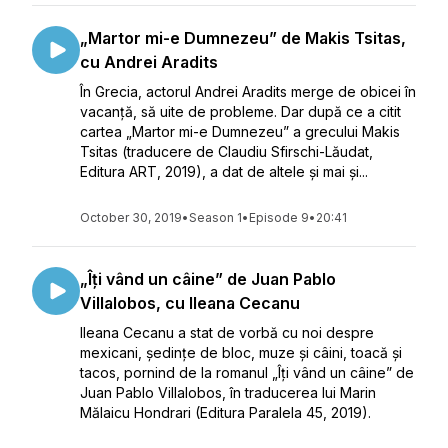
„Martor mi-e Dumnezeu” de Makis Tsitas,
cu Andrei Aradits
În Grecia, actorul Andrei Aradits merge de obicei în
vacanță, să uite de probleme. Dar după ce a citit
cartea „Martor mi-e Dumnezeu” a grecului Makis
Tsitas (traducere de Claudiu Sfirschi-Lăudat,
Editura ART, 2019), a dat de altele și mai și...
October 30, 2019
•
Season 1
•
Episode 9
•
20:41
„Îți vând un câine” de Juan Pablo
Villalobos, cu Ileana Cecanu
Ileana Cecanu a stat de vorbă cu noi despre
mexicani, ședințe de bloc, muze și câini, toacă și
tacos, pornind de la romanul „Îți vând un câine” de
Juan Pablo Villalobos, în traducerea lui Marin
Mălaicu Hondrari (Editura Paralela 45, 2019).