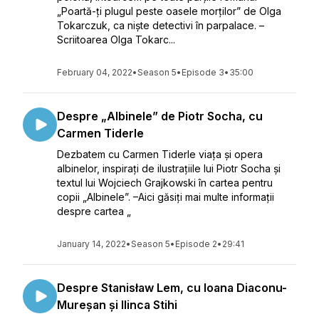
„Poartă-ți plugul peste oasele morților” de Olga
Tokarczuk, ca niște detectivi în parpalace. –
Scriitoarea Olga Tokarc...
February 04, 2022
•
Season 5
•
Episode 3
•
35:00
Despre „Albinele” de Piotr Socha, cu
Carmen Tiderle
Dezbatem cu Carmen Tiderle viața și opera
albinelor, inspirați de ilustrațiile lui Piotr Socha și
textul lui Wojciech Grajkowski în cartea pentru
copii „Albinele”. –Aici găsiți mai multe informații
despre cartea „
January 14, 2022
•
Season 5
•
Episode 2
•
29:41
Despre Stanisław Lem, cu Ioana Diaconu-
Mureșan și Ilinca Stihi