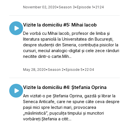
November 02, 2020
•
Season 3
•
Episode 1
•
21:24
Vizite la domiciliu #5: Mihai Iacob
De vorbă cu Mihai Iacob, profesor de limba și
literatura spaniolă la Universitatea din București,
despre studenții din Simeria, contribuția pisicilor la
cursuri, meciul analogic-digital și cele zece rânduri
necitite dintr-o carte.Mih...
May 28, 2020
•
Season 2
•
Episode 5
•
22:04
Vizite la domiciliu #4: Ștefania Oprina
Am vizitat-o pe Ștefania Oprina, gazdă și librar la
Seneca Anticafe, care ne spune câte ceva despre
pașii mici spre lecturi mari, provocarea
„măslinistică”, pușculița timpului și muncitori
vorbăreți.Ștefania a citit:...