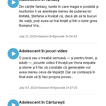
Din cărțile fantasy, lumile în care magia e posibilă și
muritorilor li se amintește mereu de puterea lor
limitată, Ștefania a învățat că, dacă știi să te bucuri
de viață, poți avea un trai liniștit și într-o lume grea.
Romanul Vra...
July 21, 2022
•
Season 6
•
Episode 3
•
34:43
Adolescent în jocuri video
O joacă sau o treabă serioasă — și pentru tineri, și
adulți —, jocurile video îl învață pe Horia empatie
și istorie și îl fac să constate că generațiile vor
avea mereu ceva de împărțit. Dar ce contează în
final este să îți faci propria poves...
July 07, 2022
•
Season 6
•
Episode 2
•
37:20
Adolescent în Cărturești