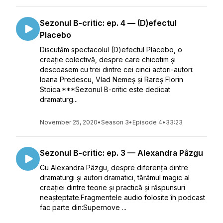
Sezonul B-critic: ep. 4 — (D)efectul
Placebo
Discutăm spectacolul (D)efectul Placebo, o
creație colectivă, despre care chicotim și
descoasem cu trei dintre cei cinci actori-autori:
Ioana Predescu, Vlad Nemeș și Rareș Florin
Stoica.***Sezonul B-critic este dedicat
dramaturg...
November 25, 2020
•
Season 3
•
Episode 4
•
33:23
Sezonul B-critic: ep. 3 — Alexandra Pâzgu
Cu Alexandra Pâzgu, despre diferența dintre
dramaturgi și autori dramatici, tărâmul magic al
creației dintre teorie și practică și răspunsuri
neașteptate.Fragmentele audio folosite în podcast
fac parte din:Supernove ...