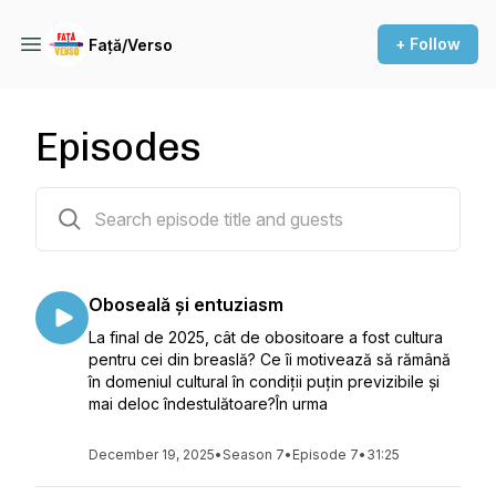
+ Follow
Față/Verso
Episodes
60 episodes
Oboseală și entuziasm
La final de 2025, cât de obositoare a fost cultura
pentru cei din breaslă? Ce îi motivează să rămână
în domeniul cultural în condiții puțin previzibile și
mai deloc îndestulătoare?În urma
December 19, 2025
•
Season 7
•
Episode 7
•
31:25