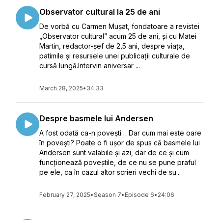
Observator cultural la 25 de ani
De vorbă cu Carmen Mușat, fondatoare a revistei
„Observator cultural” acum 25 de ani, și cu Matei
Martin, redactor-șef de 2,5 ani, despre viața,
patimile și resursele unei publicații culturale de
cursă lungă.Intervin aniversar ...
March 28, 2025
•
34:33
Despre basmele lui Andersen
A fost odată ca-n povești… Dar cum mai este oare
în povești? Poate o fi ușor de spus că basmele lui
Andersen sunt valabile și azi, dar de ce și cum
funcționează poveștile, de ce nu se pune praful
pe ele, ca în cazul altor scrieri vechi de su...
February 27, 2025
•
Season 7
•
Episode 6
•
24:06