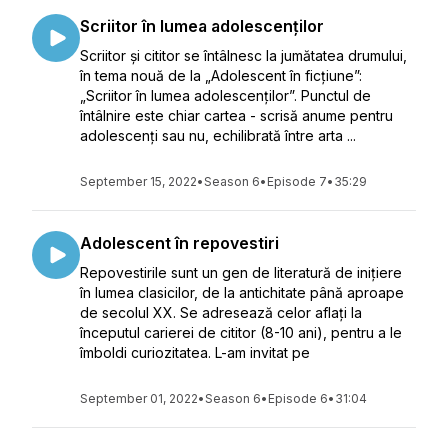
Scriitor în lumea adolescenților
Scriitor și cititor se întâlnesc la jumătatea drumului,
în tema nouă de la „Adolescent în ficțiune”:
„Scriitor în lumea adolescenților”. Punctul de
întâlnire este chiar cartea - scrisă anume pentru
adolescenți sau nu, echilibrată între arta ...
September 15, 2022
•
Season 6
•
Episode 7
•
35:29
Adolescent în repovestiri
Repovestirile sunt un gen de literatură de inițiere
în lumea clasicilor, de la antichitate până aproape
de secolul XX. Se adresează celor aflați la
începutul carierei de cititor (8-10 ani), pentru a le
îmboldi curiozitatea. L-am invitat pe
September 01, 2022
•
Season 6
•
Episode 6
•
31:04