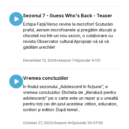
Sezonul 7 - Guess Who's Back - Teaser
Echipa Față/Verso revine la microfon! Scuturăm
praful, aerisim microfoanele și pregătim discuții și
chicoteli noi într-un nou sezon, o colaborare cu
revista Observator cultural.Apropiați-vă să vă
gâdilăm urechile!
December 13, 2024
•
Season 7
•
Episode 1
•
1:51
Vremea concluziilor
În finalul sezonului „Adolescent în ficțiune”, e
vremea concluziilor. Eticheta de „literatură pentru
adolescenți” pe o carte este un reper și o unealtă
pentru toți cei din jurul acesteia: cititori, educatori,
scriitori și editori. După temel...
October 27, 2022
•
Season 6
•
Episode 10
•
37:59