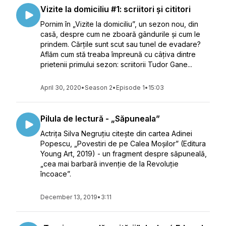
Vizite la domiciliu #1: scriitori și cititori
Pornim în „Vizite la domiciliu”, un sezon nou, din
casă, despre cum ne zboară gândurile și cum le
prindem. Cărțile sunt scut sau tunel de evadare?
Aflăm cum stă treaba împreună cu câțiva dintre
prietenii primului sezon: scriitorii Tudor Gane...
April 30, 2020
•
Season 2
•
Episode 1
•
15:03
Pilula de lectură - „Săpuneala”
Actrița Silva Negruțiu citește din cartea Adinei
Popescu, „Povestiri de pe Calea Moșilor” (Editura
Young Art, 2019) - un fragment despre săpuneală,
„cea mai barbară invenție de la Revoluție
încoace”.
December 13, 2019
•
3:11