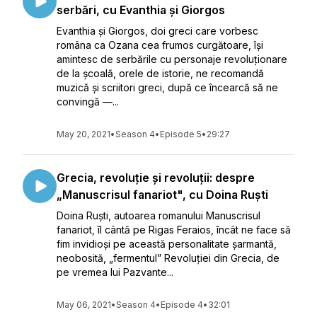
serbări, cu Evanthia și Giorgos
Evanthia și Giorgos, doi greci care vorbesc
româna ca Ozana cea frumos curgătoare, își
amintesc de serbările cu personaje revoluționare
de la școală, orele de istorie, ne recomandă
muzică și scriitori greci, după ce încearcă să ne
convingă —...
May 20, 2021
•
Season 4
•
Episode 5
•
29:27
Grecia, revoluție și revoluții: despre
„Manuscrisul fanariot", cu Doina Ruști
Doina Ruști, autoarea romanului Manuscrisul
fanariot, îl cântă pe Rigas Feraios, încât ne face să
fim invidioși pe această personalitate șarmantă,
neobosită, „fermentul” Revoluției din Grecia, de
pe vremea lui Pazvante...
May 06, 2021
•
Season 4
•
Episode 4
•
32:01