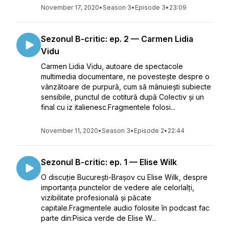
November 17, 2020
•
Season 3
•
Episode 3
•
23:09
Sezonul B-critic: ep. 2 — Carmen Lidia
Vidu
Carmen Lidia Vidu, autoare de spectacole
multimedia documentare, ne povestește despre o
vânzătoare de purpură, cum să mânuiești subiecte
sensibile, punctul de cotitură după Colectiv și un
final cu iz italienesc.Fragmentele folosi...
November 11, 2020
•
Season 3
•
Episode 2
•
22:44
Sezonul B-critic: ep. 1 — Elise Wilk
O discuție București-Brașov cu Elise Wilk, despre
importanța punctelor de vedere ale celorlalți,
vizibilitate profesională și păcate
capitale.Fragmentele audio folosite în podcast fac
parte din:Pisica verde de Elise W...