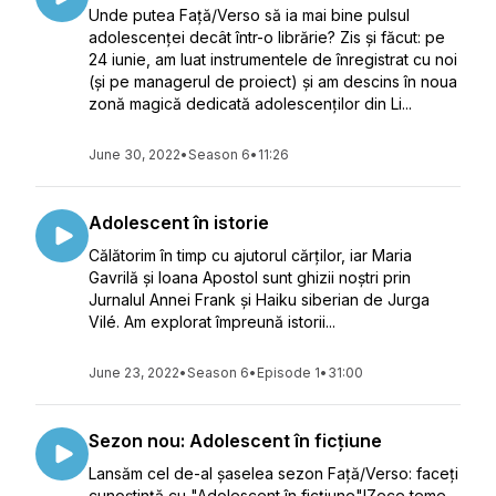
Unde putea Față/Verso să ia mai bine pulsul
adolescenței decât într-o librărie? Zis și făcut: pe
24 iunie, am luat instrumentele de înregistrat cu noi
(și pe managerul de proiect) și am descins în noua
zonă magică dedicată adolescenților din Li...
June 30, 2022
•
Season 6
•
11:26
Adolescent în istorie
Călătorim în timp cu ajutorul cărților, iar Maria
Gavrilă și Ioana Apostol sunt ghizii noștri prin
Jurnalul Annei Frank și Haiku siberian de Jurga
Vilé. Am explorat împreună istorii...
June 23, 2022
•
Season 6
•
Episode 1
•
31:00
Sezon nou: Adolescent în ficțiune
Lansăm cel de-al șaselea sezon Față/Verso: faceți
cunoștință cu "Adolescent în ficțiune"!Zece teme