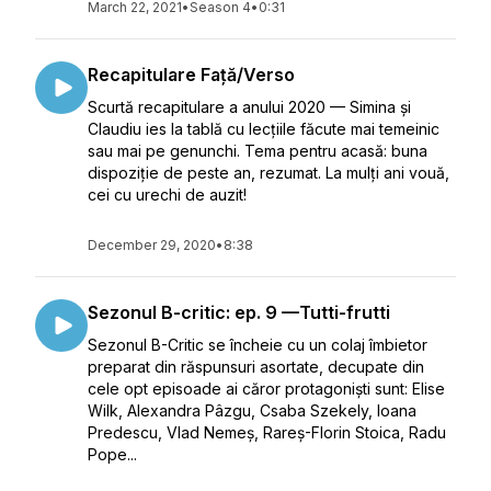
March 22, 2021
•
Season 4
•
0:31
Recapitulare Față/Verso
Scurtă recapitulare a anului 2020 — Simina și
Claudiu ies la tablă cu lecțiile făcute mai temeinic
sau mai pe genunchi. Tema pentru acasă: buna
dispoziție de peste an, rezumat. La mulți ani vouă,
cei cu urechi de auzit!
December 29, 2020
•
8:38
Sezonul B-critic: ep. 9 —Tutti-frutti
Sezonul B-Critic se încheie cu un colaj îmbietor
preparat din răspunsuri asortate, decupate din
cele opt episoade ai căror protagoniști sunt: Elise
Wilk, Alexandra Pâzgu, Csaba Szekely, Ioana
Predescu, Vlad Nemeș, Rareș-Florin Stoica, Radu
Pope...