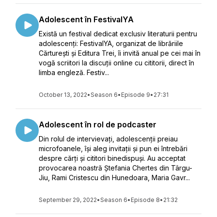
Adolescent în FestivalYA
Există un festival dedicat exclusiv literaturii pentru
adolescenți: FestivalYA, organizat de librăriile
Cărturești și Editura Trei, îi invită anual pe cei mai în
vogă scriitori la discuții online cu cititorii, direct în
limba engleză. Festiv...
October 13, 2022
•
Season 6
•
Episode 9
•
27:31
Adolescent în rol de podcaster
Din rolul de intervievați, adolescenții preiau
microfoanele, își aleg invitații și pun ei întrebări
despre cărți și cititori binedispuși. Au acceptat
provocarea noastră Ștefania Chertes din Târgu-
Jiu, Rami Cristescu din Hunedoara, Maria Gavr...
September 29, 2022
•
Season 6
•
Episode 8
•
21:32