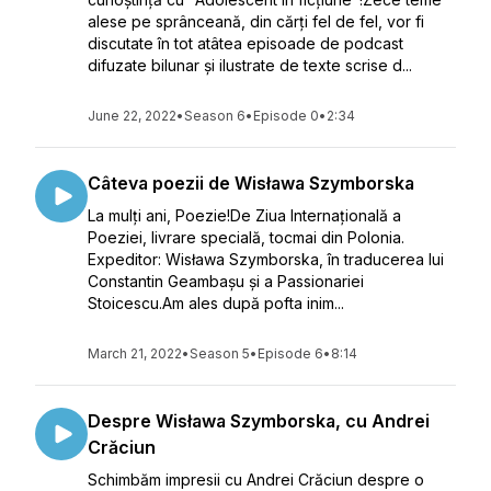
alese pe sprânceană, din cărți fel de fel, vor fi
discutate în tot atâtea episoade de podcast
difuzate bilunar și ilustrate de texte scrise d...
June 22, 2022
•
Season 6
•
Episode 0
•
2:34
Câteva poezii de Wisława Szymborska
La mulți ani, Poezie!De Ziua Internațională a
Poeziei, livrare specială, tocmai din Polonia.
Expeditor: Wisława Szymborska, în traducerea lui
Constantin Geambașu și a Passionariei
Stoicescu.Am ales după pofta inim...
March 21, 2022
•
Season 5
•
Episode 6
•
8:14
Despre Wisława Szymborska, cu Andrei
Crăciun
Schimbăm impresii cu Andrei Crăciun despre o