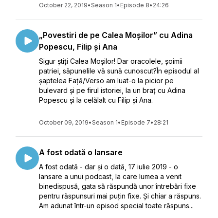
October 22, 2019
•
Season 1
•
Episode 8
•
24:26
„Povestiri de pe Calea Moșilor” cu Adina
Popescu, Filip și Ana
Sigur știți Calea Moșilor! Dar oracolele, șoimii
patriei, săpunelile vă sună cunoscut?În episodul al
șaptelea Față/Verso am luat-o la picior pe
bulevard și pe firul istoriei, la un braț cu Adina
Popescu și la celălalt cu Filip și Ana.
October 09, 2019
•
Season 1
•
Episode 7
•
28:21
A fost odată o lansare
A fost odată - dar și o dată, 17 iulie 2019 - o
lansare a unui podcast, la care lumea a venit
binedispusă, gata să răspundă unor întrebări fixe
pentru răspunsuri mai puțin fixe. Și chiar a răspuns.
Am adunat într-un episod special toate răspuns...