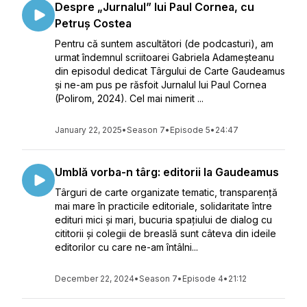
Despre „Jurnalul” lui Paul Cornea, cu
Petruș Costea
Pentru că suntem ascultători (de podcasturi), am
urmat îndemnul scriitoarei Gabriela Adameșteanu
din episodul dedicat Târgului de Carte Gaudeamus
și ne-am pus pe răsfoit Jurnalul lui Paul Cornea
(Polirom, 2024). Cel mai nimerit ...
January 22, 2025
•
Season 7
•
Episode 5
•
24:47
Umblă vorba-n târg: editorii la Gaudeamus
Târguri de carte organizate tematic, transparență
mai mare în practicile editoriale, solidaritate între
edituri mici și mari, bucuria spațiului de dialog cu
cititorii și colegii de breaslă sunt câteva din ideile
editorilor cu care ne-am întâlni...
December 22, 2024
•
Season 7
•
Episode 4
•
21:12