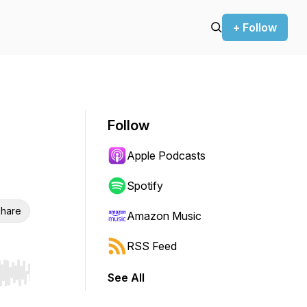
+ Follow
Follow
Apple Podcasts
Spotify
hare
Amazon Music
RSS Feed
See All
r end. Hold shift to jump forward or backward.