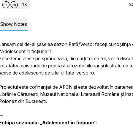
0:
Show Notes
Lansăm cel de-al șaselea sezon Față/Verso: faceți cunoștință
"Adolescent în ficțiune"!
Zece teme alese pe sprânceană, din cărți fel de fel, vor fi discut
tot atâtea episoade de podcast difuzate bilunar și ilustrate de t
scrise de adolescenți pe site-ul
fata-verso.ro
.
--
Proiectul este cofinanțat de AFCN și este dezvoltat în partener
Librăriile Cărturești, Muzeul Național al Literaturii Române și Inst
Polonez din București.
--
Echipa sezonului „Adolescent în ficțiune”: