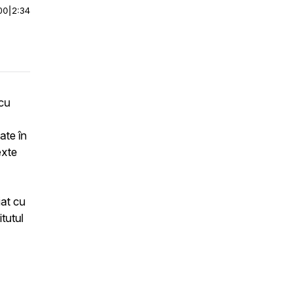
00
|
2:34
 cu
ate în
exte
iat cu
itutul