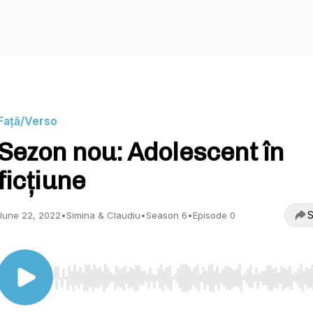
Față/Verso
Sezon nou: Adolescent în
ficțiune
S
June 22, 2022
•
Simina & Claudiu
•
Season 6
•
Episode 0
Use Left/Right to seek, Home/End to jump to start o