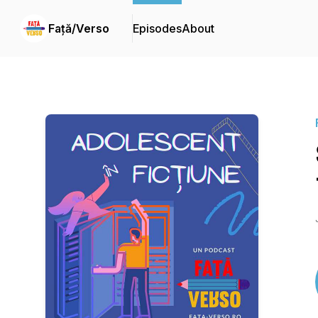
Față/Verso
Episodes
About