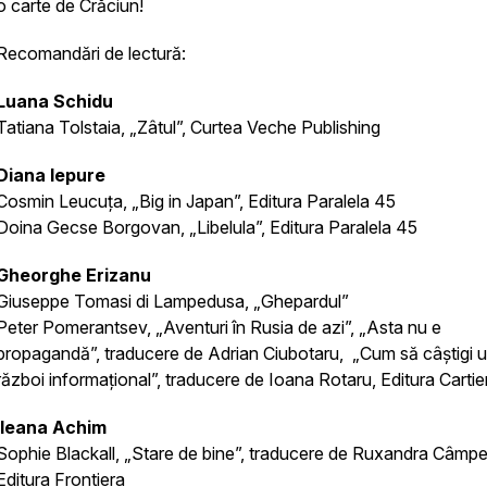
o carte de Crăciun!
Recomandări de lectură:
Luana Schidu
Tatiana Tolstaia, „Zâtul”, Curtea Veche Publishing
Diana Iepure
Cosmin Leucuța, „Big in Japan”, Editura Paralela 45
Doina Gecse Borgovan, „Libelula”, Editura Paralela 45
Gheorghe Erizanu
Giuseppe Tomasi di Lampedusa, „Ghepardul”
Peter Pomerantsev, „Aventuri în Rusia de azi”, „Asta nu e
propagandă”, traducere de Adrian Ciubotaru, „Cum să câștigi 
război informațional”, traducere de Ioana Rotaru, Editura Cartie
Ileana Achim
Sophie Blackall, „Stare de bine”, traducere de Ruxandra Câmp
Editura Frontiera