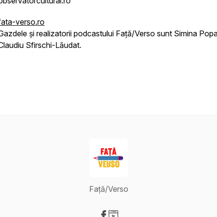
observatorcultural.ro
fata-verso.ro
Gazdele și realizatorii podcastului Față/Verso sunt Simina Popa
Claudiu Sfirschi-Lăudat.
Față/Verso