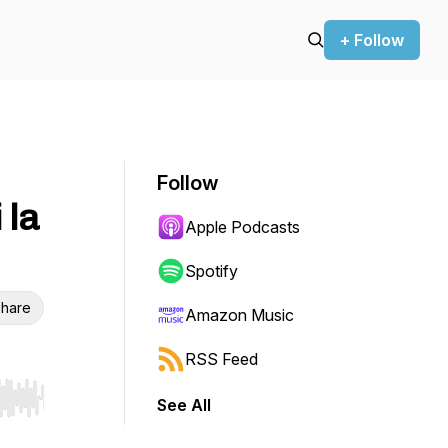
+ Follow
Follow
 la
Apple Podcasts
Spotify
hare
Amazon Music
RSS Feed
See All
r end. Hold shift to jump forward or backward.