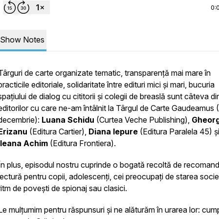
0:
Show Notes
Târguri de carte organizate tematic, transparență mai mare în
practicile editoriale, solidaritate între edituri mici și mari, bucuria
spațiului de dialog cu cititorii și colegii de breaslă sunt câteva din
editorilor cu care ne-am întâlnit la Târgul de Carte Gaudeamus 
decembrie):
Luana Schidu
(Curtea Veche Publishing),
Gheor
Erizanu
(Editura Cartier),
Diana Iepure
(Editura Paralela 45) ș
Ileana Achim
(Editura Frontiera).
În plus, episodul nostru cuprinde o bogată recoltă de recomand
lectură pentru copii, adolescenți, cei preocupați de starea societ
ritm de povești de spionaj sau clasici.
Le mulțumim pentru răspunsuri și ne alăturăm în urarea lor: cum