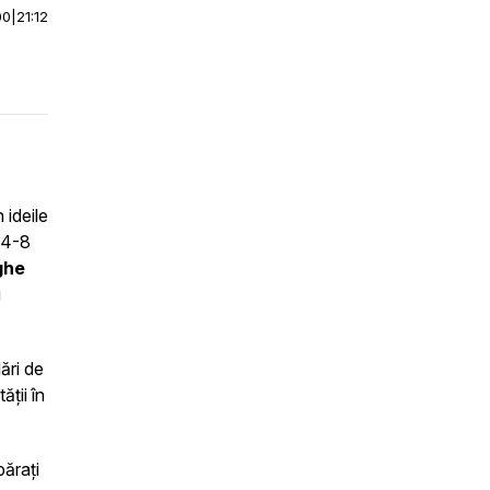
00
|
21:12
 ideile
(4-8
ghe
i
ări de
ății în
părați