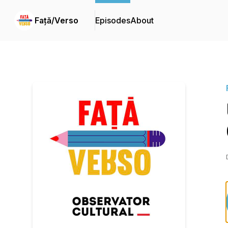
Față/Verso
Episodes
About