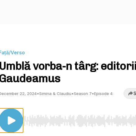
Față/Verso
Umblă vorba-n târg: editorii
Gaudeamus
S
December 22, 2024
•
Simina & Claudiu
•
Season 7
•
Episode 4
Use Left/Right to seek, Home/End to jump to start o