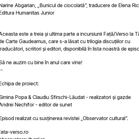
Narine Abgarian, „Bunicul de ciocolată”, traducere de Elena Ri
Editura Humanitas Junior
Aceasta este a treia și ultima parte a incursiunii Față/Verso la T
de Carte Gaudeamus, care s-a lăsat cu trilogia discuțiilor cu
traducători, scriitori și editori, disponibilă în lista noastră de epi
Să ne auzim cu bine în anul care vine!
--
Echipa de proiect:
Simina Popa & Claudiu Sfirschi-Lăudat - realizatori și gazde
Andrei Nechifor - editor de sunet
Episod realizat cu susținerea revistei „Observator cultural”.
fata-verso.ro